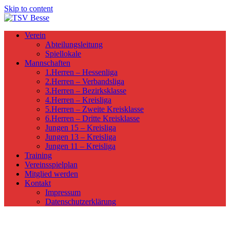
Skip to content
Verein
Abteilungsleitung
Spiellokale
Mannschaften
1.Herren – Hessenliga
2.Herren – Verbandsliga
3.Herren – Bezirksklasse
4.Herren – Kreisliga
5.Herren – Zweite Kreisklasse
6.Herren – Dritte Kreisklasse
Jungen 15 – Kreisliga
Jungen 13 – Kreisliga
Jungen 11 – Kreisliga
Training
Vereinsspielplan
Mitglied werden
Kontakt
Impressum
Datenschutzerklärung